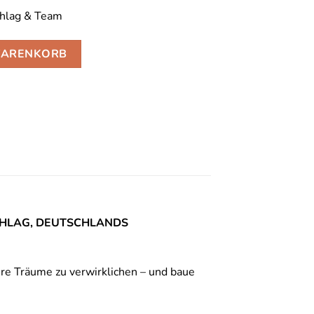
chlag & Team
NLINE),30.09.2026-30.12.2026 Menge
WARENKORB
CHLAG, DEUTSCHLANDS
re Träume zu verwirklichen – und baue