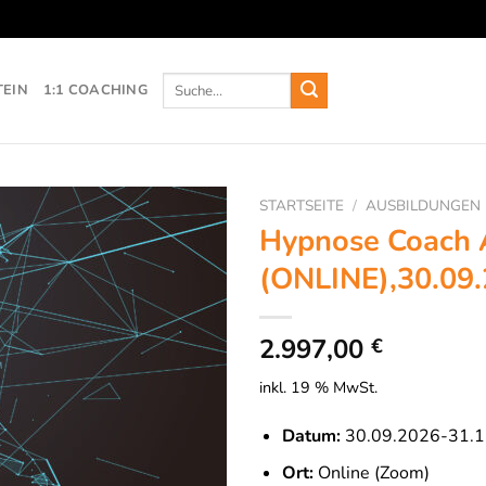
Suche
TEIN
1:1 COACHING
nach:
STARTSEITE
/
AUSBILDUNGEN
Hypnose Coach 
(ONLINE),30.09
2.997,00
€
inkl. 19 % MwSt.
Datum:
30.09.2026-31.1
Ort:
Online (Zoom)